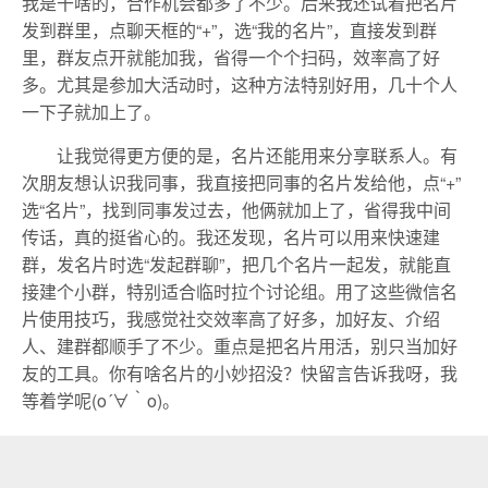
我是干啥的，合作机会都多了不少。后来我还试着把名片
发到群里，点聊天框的“+”，选“我的名片”，直接发到群
里，群友点开就能加我，省得一个个扫码，效率高了好
多。尤其是参加大活动时，这种方法特别好用，几十个人
一下子就加上了。
让我觉得更方便的是，名片还能用来分享联系人。有
次朋友想认识我同事，我直接把同事的名片发给他，点“+”
选“名片”，找到同事发过去，他俩就加上了，省得我中间
传话，真的挺省心的。我还发现，名片可以用来快速建
群，发名片时选“发起群聊”，把几个名片一起发，就能直
接建个小群，特别适合临时拉个讨论组。用了这些微信名
片使用技巧，我感觉社交效率高了好多，加好友、介绍
人、建群都顺手了不少。重点是把名片用活，别只当加好
友的工具。你有啥名片的小妙招没？快留言告诉我呀，我
等着学呢(o´∀｀o)。