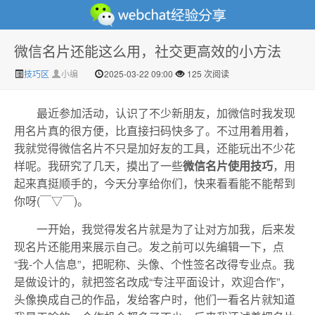
微信名片还能这么用，社交更高效的小方法
微信经验技巧分享网 - 2人共享实时位置怎么修改自己的
技巧区
小编
2025-03-22 09:00
125 次阅读
最近参加活动，认识了不少新朋友，加微信时我发现
用名片真的很方便，比直接扫码快多了。不过用着用着，
我就觉得微信名片不只是加好友的工具，还能玩出不少花
样呢。我研究了几天，摸出了一些
微信名片使用技巧
，用
起来真挺顺手的，今天分享给你们，快来看看能不能帮到
你呀(￣▽￣)。
虚拟位置
一开始，我觉得发名片就是为了让对方加我，后来发
现名片还能用来展示自己。发之前可以先编辑一下，点
“我-个人信息”，把昵称、头像、个性签名改得专业点。我
是做设计的，就把签名改成“专注平面设计，欢迎合作”，
头像换成自己的作品，发给客户时，他们一看名片就知道