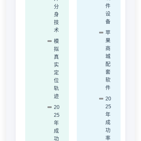
件
分
设
身
备
技
术
苹
果
模
商
拟
城
真
配
实
套
定
软
位
件
轨
迹
20
25
20
年
25
成
年
功
成
率
功