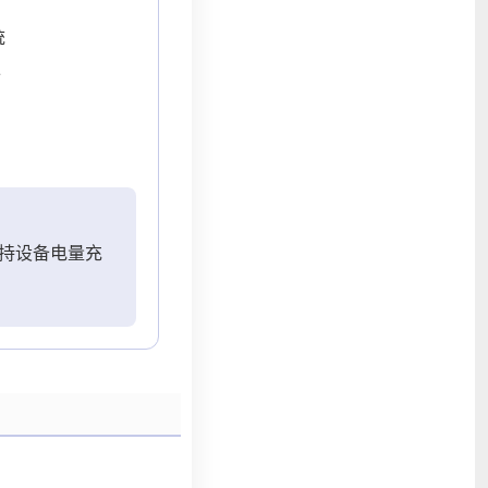
统
备
持设备电量充