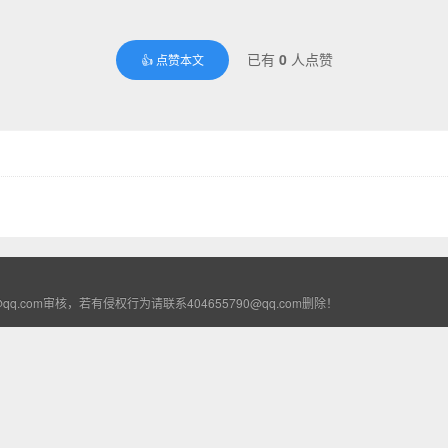
已有
0
人点赞
👍 点赞本文
.com审核，若有侵权行为请联系404655790@qq.com删除！