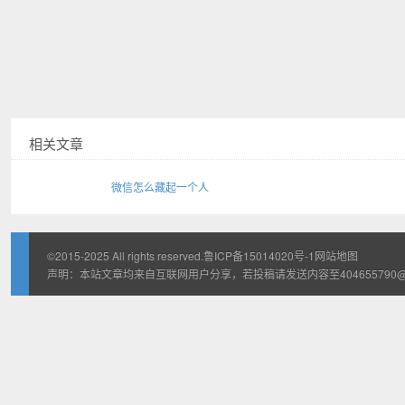
虚拟位置
相关文章
微信怎么藏起一个人
©2015-2025 All rights reserved.
鲁ICP备15014020号-1
网站地图
声明：本站文章均来自互联网用户分享，若投稿请发送内容至404655790@qq