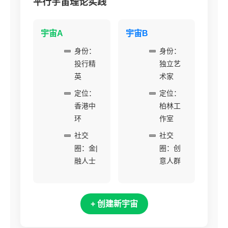
平行宇宙理论实践
宇宙A
宇宙B
身份：
身份：
投行精
独立艺
英
术家
定位：
定位：
香港中
柏林工
环
作室
社交
社交
圈：金|
圈：创
融人士
意人群
+ 创建新宇宙